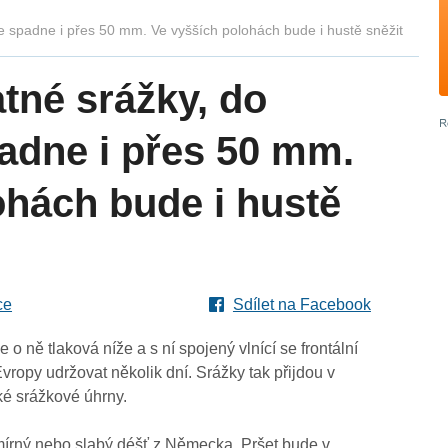
e spadne i přes 50 mm. Ve vyšších polohách bude i hustě sněžit
tné srážky, do
adne i přes 50 mm.
ohách bude i hustě
ce
Sdílet na Facebook
o ně tlaková níže a s ní spojený vlnící se frontální
Evropy udržovat několik dní. Srážky tak přijdou v
ké srážkové úhrny.
mírný nebo slabý déšť z Německa. Pršet bude v