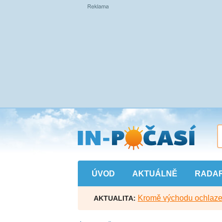
Přejít
na
hlavní
obsah
ÚVOD
AKTUÁLNĚ
RADA
Kromě východu ochlazen
AKTUALITA: