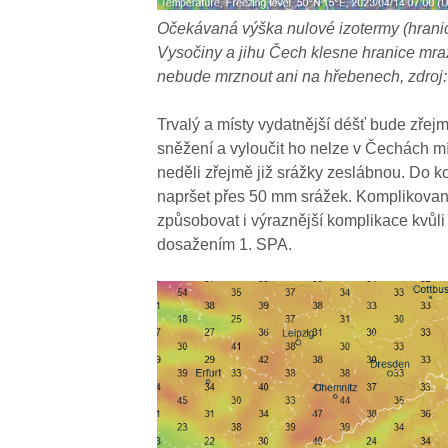
Očekávaná výška nulové izotermy (hranic
Vysočiny a jihu Čech klesne hranice mra
nebude mrznout ani na hřebenech, zdroj
Trvalý a místy vydatnější déšť bude zřej
sněžení a vyloučit ho nelze v Čechách mí
neděli zřejmě již srážky zeslábnou. Do 
napršet přes 50 mm srážek. Komplikovan
způsobovat i výraznější komplikace kvůli
dosažením 1. SPA.