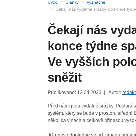
Úvod
Články
Význačné
Čekají nás vydatné srážky, do konce týdn
Čekají nás vyda
konce týdne sp
Ve vyšších pol
sněžit
Publikováno: 12.04.2023 | Autor:
redak
Před námi jsou vydatné srážky. Postará se 
systém, který se bude v prostoru střední 
několika vlnách a celkově přinesou vyso
Již dnes odpoledne se od západu přidá 