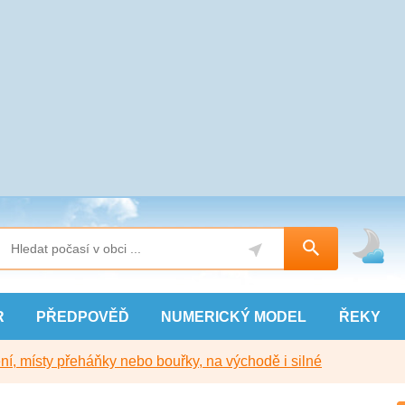
R
PŘEDPOVĚĎ
NUMERICKÝ
MODEL
ŘEKY
í, místy přeháňky nebo bouřky, na východě i silné