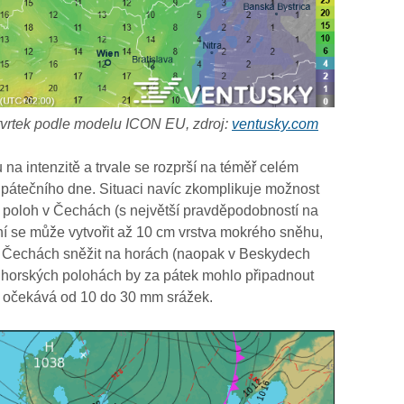
tvrtek podle modelu ICON EU, zdroj:
ventusky.com
 na intenzitě a trvale se rozprší na téměř celém
pátečního dne. Situaci navíc zkomplikuje možnost
 poloh v Čechách (s největší pravděpodobností na
ní se může vytvořit až 10 cm vrstva mokrého sněhu,
 v Čechách sněžit na horách (naopak v Beskydech
h horských polohách by za pátek mohlo připadnout
 očekává od 10 do 30 mm srážek.