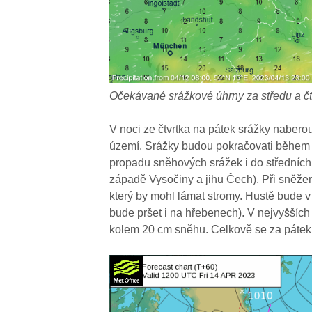
Očekávané srážkové úhrny za středu a č
V noci ze čtvrtka na pátek srážky naberou
území. Srážky budou pokračovati během 
propadu sněhových srážek i do středních
západě Vysočiny a jihu Čech). Při sněže
který by mohl lámat stromy. Hustě bude
bude pršet i na hřebenech). V nejvyššíc
kolem 20 cm sněhu. Celkově se za pátek