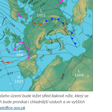
našeho území bude ležet střed tlakové níže, který se
h bude pronikat i chladnější vzduch a ve vyšších
etoffice.gov.uk