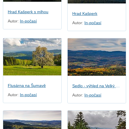
Hrad Kašperk s mlhou
Hrad Kašperk
Autor:
In-počasí
Autor:
In-počasí
Flusárna na Šumavě
Sedlo - výhled na Velký Javor
Autor:
In-počasí
Autor:
In-počasí