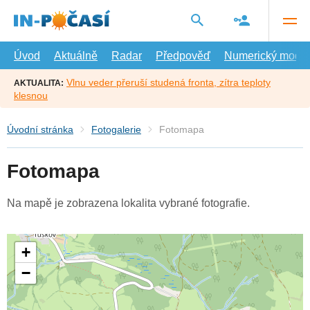
Přejít
na
hlavní
obsah
Úvod
Aktuálně
Radar
Předpověď
Numerický model
Vlnu veder přeruší studená fronta, zítra teploty
AKTUALITA:
klesnou
Úvodní stránka
Fotogalerie
Fotomapa
Fotomapa
Na mapě je zobrazena lokalita vybrané fotografie.
+
−