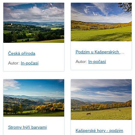
Podzim u Kašperských Hor
Česká příroda
Autor:
In-počasí
Autor:
In-počasí
Stromy hýří barvami
Kašperské hory - podzim