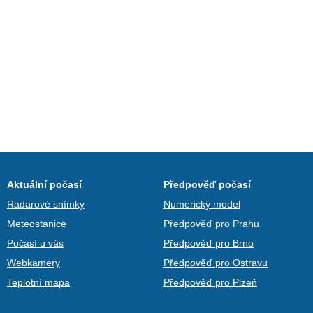
Aktuální počasí
Předpověď počasí
Radarové snímky
Numerický model
Meteostanice
Předpověď pro Prahu
Počasí u vás
Předpověď pro Brno
Webkamery
Předpověď pro Ostravu
Teplotní mapa
Předpověď pro Plzeň