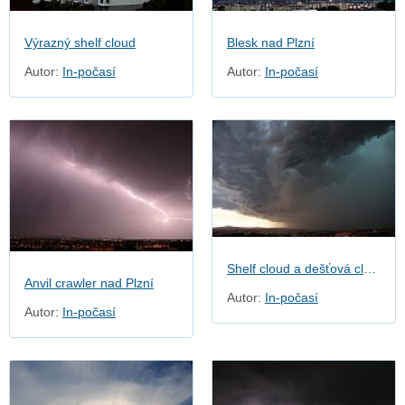
Výrazný shelf cloud
Blesk nad Plzní
Autor:
In-počasí
Autor:
In-počasí
Shelf cloud a dešťová clona
Anvil crawler nad Plzní
Autor:
In-počasí
Autor:
In-počasí