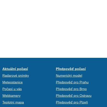
Aktuální počasí
Předpověď počasí
Radarové snímky
Numerický model
Meteostanice
Předpověď pro Prahu
Počasí u vás
Předpověď pro Brno
Webkamery
Předpověď pro Ostravu
Teplotní mapa
Předpověď pro Plzeň