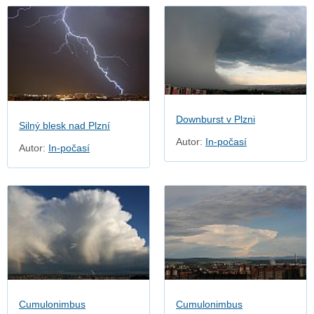
Downburst v Plzni
Silný blesk nad Plzní
Autor:
In-počasí
Autor:
In-počasí
Cumulonimbus
Cumulonimbus