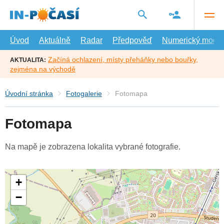
Přejít
na
hlavní
obsah
Úvod
Aktuálně
Radar
Předpověď
Numerický model
Začíná ochlazení, místy přeháňky nebo bouřky,
AKTUALITA:
zejména na východě
Úvodní stránka
Fotogalerie
Fotomapa
Fotomapa
Na mapě je zobrazena lokalita vybrané fotografie.
+
−