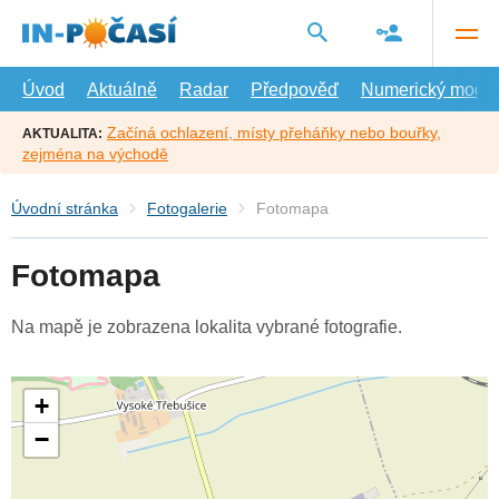
Přejít
na
hlavní
obsah
Úvod
Aktuálně
Radar
Předpověď
Numerický model
Začíná ochlazení, místy přeháňky nebo bouřky,
AKTUALITA:
zejména na východě
Úvodní stránka
Fotogalerie
Fotomapa
Fotomapa
Na mapě je zobrazena lokalita vybrané fotografie.
+
−