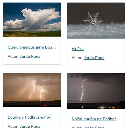
Cumulonimbus jarní bouřky
Vločka
Autor:
Jarda Fous
Autor:
Jarda Fous
Bouřka v Podkrušnohoří
Noční bouřka na Podbořansku
Autor:
Jarda Fous
Autor:
Jarda Fous