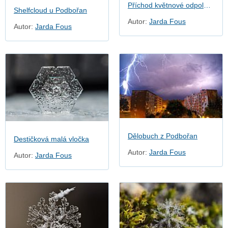
Příchod květnové odpolední bouřky
Shelfcloud u Podbořan
Autor:
Jarda Fous
Autor:
Jarda Fous
Dělobuch z Podbořan
Destičková malá vločka
Autor:
Jarda Fous
Autor:
Jarda Fous