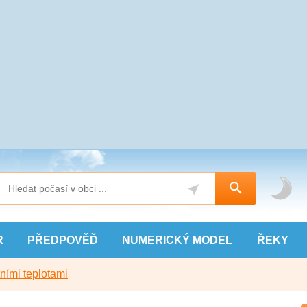
R
PŘEDPOVĚĎ
NUMERICKÝ
MODEL
ŘEKY
ními teplotami