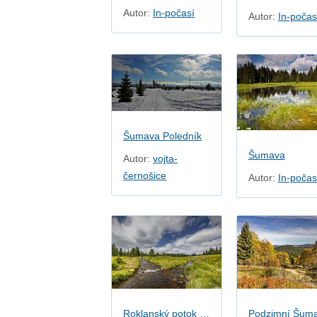
Autor:
In-počasí
Autor:
In-počas
Šumava Poledník
Šumava
Autor:
vojta-
černošice
Autor:
In-počas
Roklanský potok a Rokytka