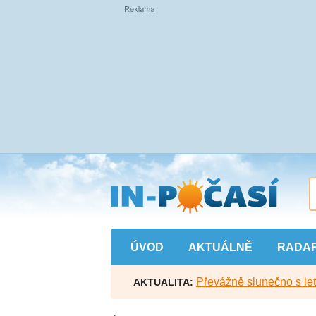
Přejít
na
hlavní
obsah
ÚVOD
AKTUÁLNĚ
RADA
Převážně slunečno s let
AKTUALITA: