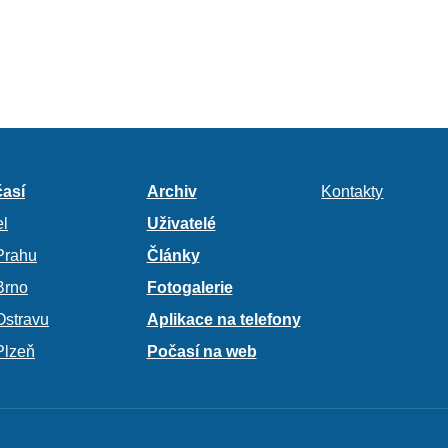
así
Archiv
Kontakty
l
Uživatelé
Prahu
Články
Brno
Fotogalerie
Ostravu
Aplikace na telefony
Plzeň
Počasí na web