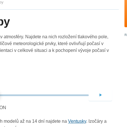
py
py
 atmosféry. Najdete na nich rozložení tlakového pole,
líčové meteorologické prvky, které ovlivňují počasí v
rientaci v celkové situaci a k pochopení vývoje počasí v
Dnes (Pá 07.08.) – 12:00 – (nelze načíst)
CON
ch modelů až na 14 dní najdete na
Ventusky
. Izočáry a