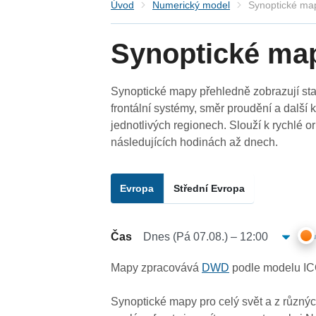
Úvod
Numerický model
Synoptické ma
Synoptické ma
Synoptické mapy přehledně zobrazují stav
frontální systémy, směr proudění a další k
jednotlivých regionech. Slouží k rychlé o
následujících hodinách až dnech.
Evropa
Střední Evropa
Čas
Mapy zpracovává
DWD
podle modelu I
Synoptické mapy pro celý svět a z různý