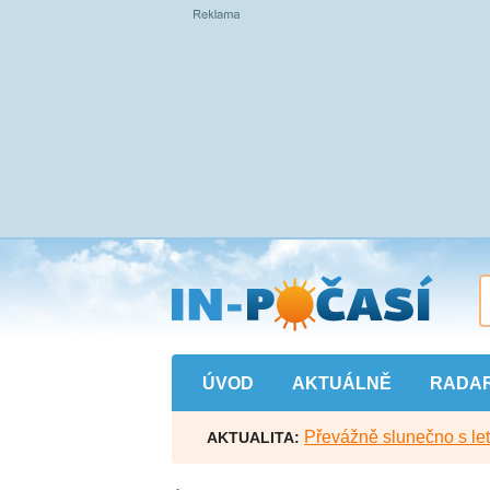
Přejít
na
hlavní
obsah
ÚVOD
AKTUÁLNĚ
RADA
Převážně slunečno s let
AKTUALITA: