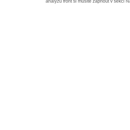
analýzu front si musíte zapnout v sekci N