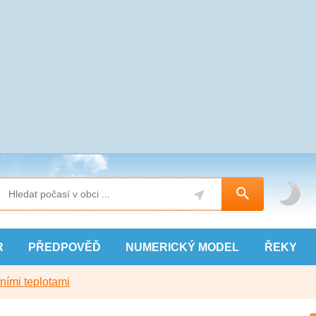
R
PŘEDPOVĚĎ
NUMERICKÝ
MODEL
ŘEKY
ními teplotami