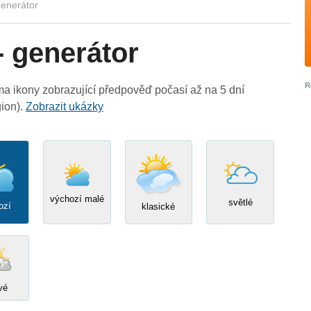
generátor
- generátor
ma ikony zobrazující předpověď počasí až na 5 dní
gion).
Zobrazit ukázky
výchozí malé
světlé
ozí
klasické
vé