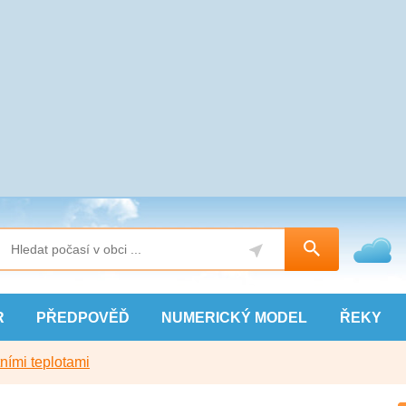
R
PŘEDPOVĚĎ
NUMERICKÝ
MODEL
ŘEKY
ními teplotami