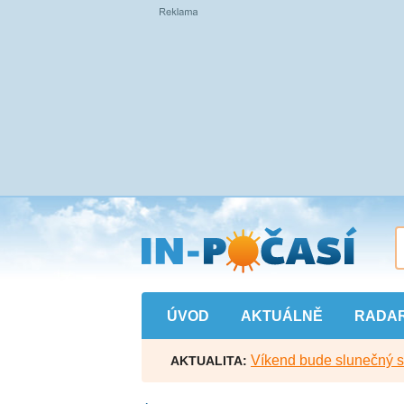
Přejít
na
hlavní
obsah
ÚVOD
AKTUÁLNĚ
RADA
Víkend bude slunečný s l
AKTUALITA: