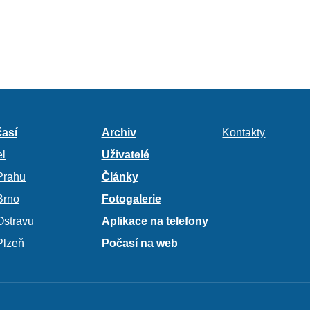
así
Archiv
Kontakty
l
Uživatelé
Prahu
Články
Brno
Fotogalerie
Ostravu
Aplikace na telefony
Plzeň
Počasí na web