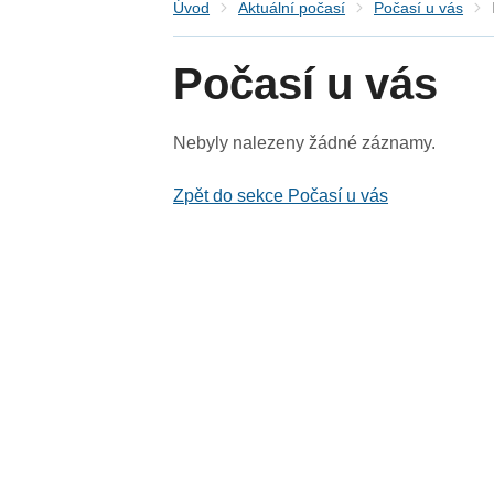
Úvod
Aktuální počasí
Počasí u vás
Počasí u vás
Nebyly nalezeny žádné záznamy.
Zpět do sekce Počasí u vás