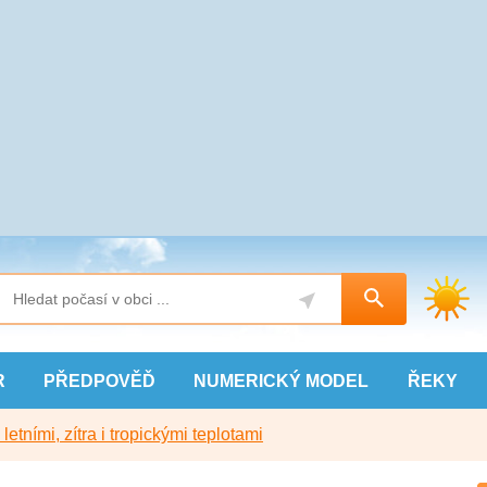
R
PŘEDPOVĚĎ
NUMERICKÝ
MODEL
ŘEKY
etními, zítra i tropickými teplotami