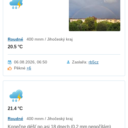
Roudné
400 mnm / Jihočeský kraj
20.5 °C
06.08.2026, 06:50
Zaslal/a:
rb5cz
Pěkné
+6
21.4 °C
Roudné
400 mnm / Jihočeský kraj
Konečne déšť po asi 18 dnech (0,2 mm nepočítám)