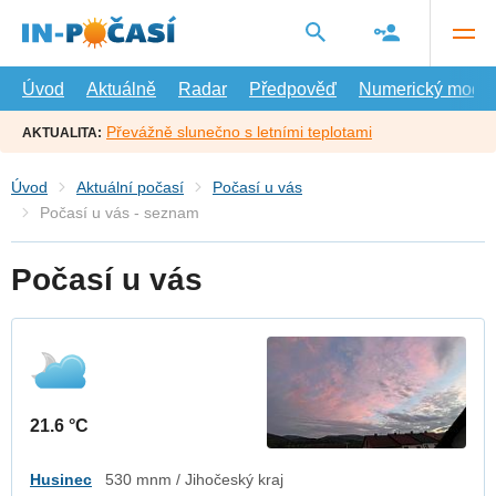
Přejít
na
hlavní
obsah
Úvod
Aktuálně
Radar
Předpověď
Numerický model
Převážně slunečno s letními teplotami
AKTUALITA:
Úvod
Aktuální počasí
Počasí u vás
Počasí u vás - seznam
Počasí u vás
21.6 °C
Husinec
530 mnm / Jihočeský kraj