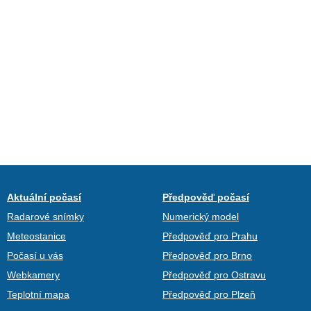
Aktuální počasí
Předpověď počasí
Radarové snímky
Numerický model
Meteostanice
Předpověď pro Prahu
Počasí u vás
Předpověď pro Brno
Webkamery
Předpověď pro Ostravu
Teplotní mapa
Předpověď pro Plzeň