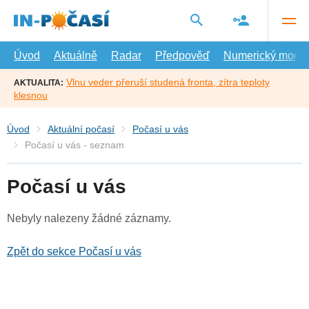
Přejít
na
hlavní
obsah
Úvod
Aktuálně
Radar
Předpověď
Numerický model
Vlnu veder přeruší studená fronta, zítra teploty
AKTUALITA:
klesnou
Úvod
Aktuální počasí
Počasí u vás
Počasí u vás - seznam
Počasí u vás
Nebyly nalezeny žádné záznamy.
Zpět do sekce Počasí u vás