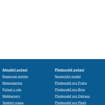
Aktuální počasí
Předpověď počasí
Radarové snímky
Numerický model
Meteostanice
Předpověď pro Prahu
Počasí u vás
Předpověď pro Brno
Webkamery
Předpověď pro Ostravu
Teplotní mapa
Předpověď pro Plzeň