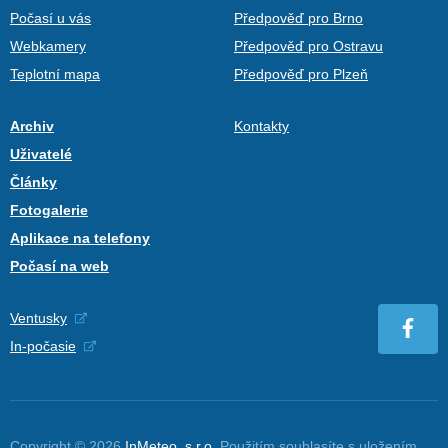
Počasí u vás
Předpověď pro Brno
Webkamery
Předpověď pro Ostravu
Teplotní mapa
Předpověď pro Plzeň
Archiv
Kontakty
Uživatelé
Články
Fotogalerie
Aplikace na telefony
Počasí na web
Ventusky
In-počasie
Copyright © 2026
InMeteo, s.r.o.
Použitím souhlasíte s uložením