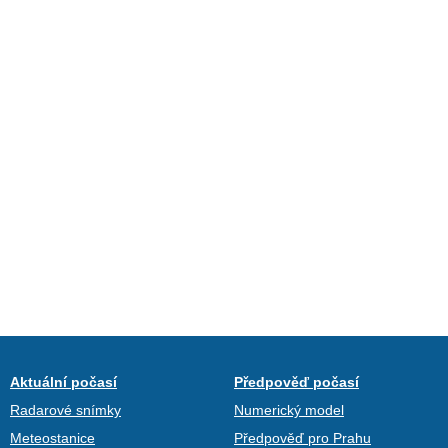
Aktuální počasí
Předpověď počasí
Radarové snímky
Numerický model
Meteostanice
Předpověď pro Prahu