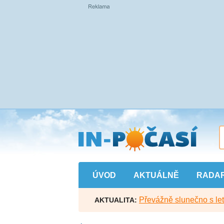
Přejít
na
hlavní
obsah
ÚVOD
AKTUÁLNĚ
RADA
Převážně slunečno s let
AKTUALITA: