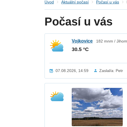
Úvod
Aktuální počasí
Počasí u vás
Počasí u vás
Vojkovice
182 mnm / Jihom
30.5 °C
07.08.2026, 14:59
Zaslal/a: Petr