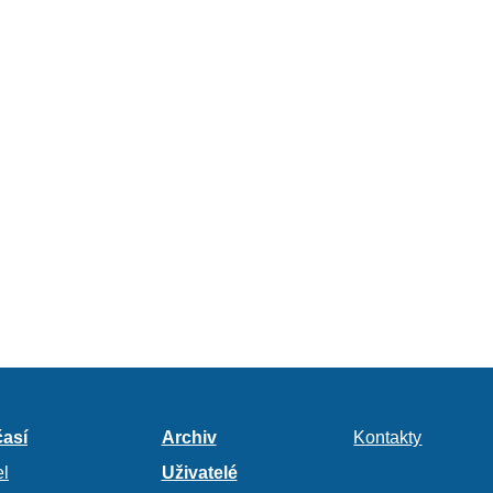
así
Archiv
Kontakty
l
Uživatelé