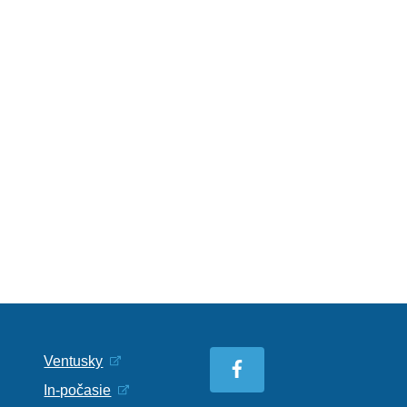
Ventusky
In-počasie