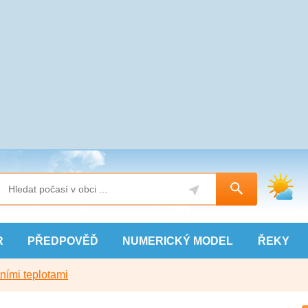
R
PŘEDPOVĚĎ
NUMERICKÝ
MODEL
ŘEKY
ními teplotami