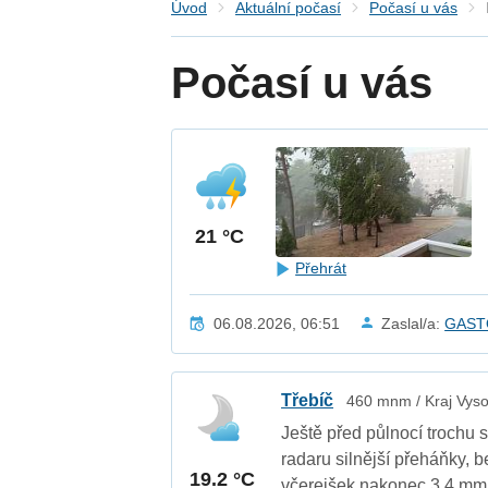
Úvod
Aktuální počasí
Počasí u vás
Počasí u vás
21 °C
Přehrát
06.08.2026, 06:51
Zaslal/a:
GAST
Třebíč
460 mnm / Kraj Vyso
Ještě před půlnocí trochu s
radaru silnější přeháňky, b
19.2 °C
včerejšek nakonec 3,4 mm