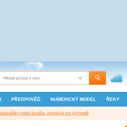
R
PŘEDPOVĚĎ
NUMERICKÝ
MODEL
ŘEKY
y přeháňky nebo bouřky, zejména na východě