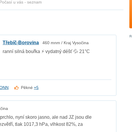
Počasí u vás - seznam
Třebíč-Borovina
460 mnm / Kraj Vysočina
ranní silná bouřka ⚡ vydatný déšť 💦 21°C
ONN
Pěkné
+5
čina
prchlo, nyní skoro jasno, ale nad JZ jsou dle
ezvětří, tlak 1017,3 hPa, vlhkost 82%, za