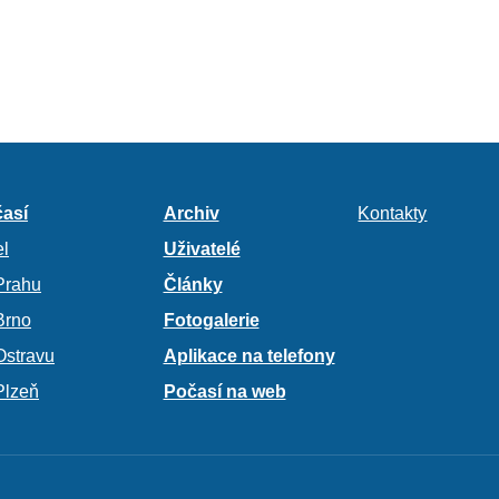
así
Archiv
Kontakty
l
Uživatelé
Prahu
Články
Brno
Fotogalerie
Ostravu
Aplikace na telefony
Plzeň
Počasí na web