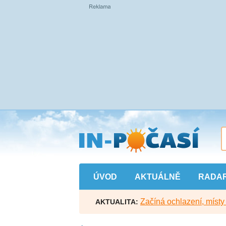
Přejít
na
hlavní
obsah
ÚVOD
AKTUÁLNĚ
RADA
Začíná ochlazení, míst
AKTUALITA: