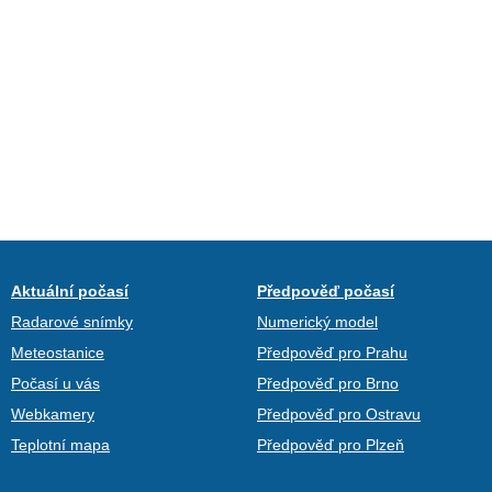
Aktuální počasí
Předpověď počasí
Radarové snímky
Numerický model
Meteostanice
Předpověď pro Prahu
Počasí u vás
Předpověď pro Brno
Webkamery
Předpověď pro Ostravu
Teplotní mapa
Předpověď pro Plzeň