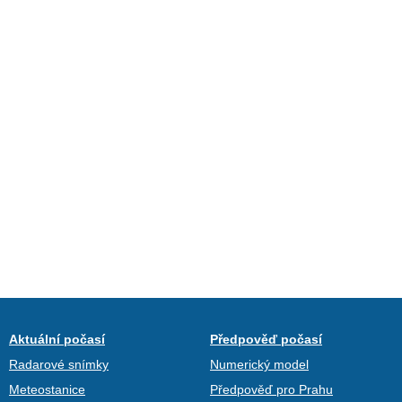
Aktuální počasí
Předpověď počasí
Radarové snímky
Numerický model
Meteostanice
Předpověď pro Prahu