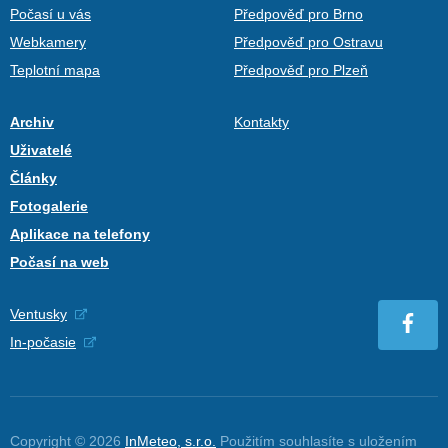
Počasí u vás
Předpověď pro Brno
Webkamery
Předpověď pro Ostravu
Teplotní mapa
Předpověď pro Plzeň
Archiv
Kontakty
Uživatelé
Články
Fotogalerie
Aplikace na telefony
Počasí na web
Ventusky
In-počasie
Copyright © 2026
InMeteo, s.r.o.
Použitím souhlasíte s uložením