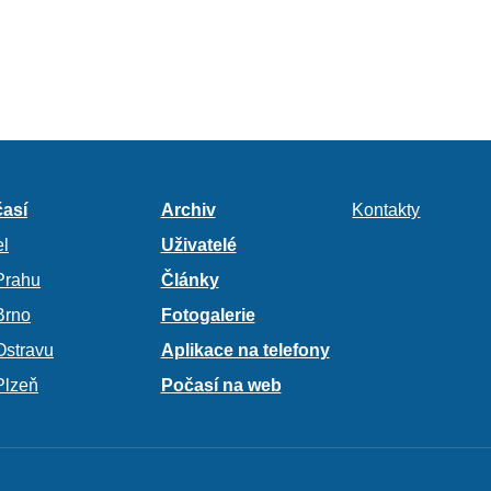
así
Archiv
Kontakty
l
Uživatelé
Prahu
Články
Brno
Fotogalerie
Ostravu
Aplikace na telefony
Plzeň
Počasí na web