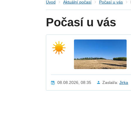
Úvod
Aktuální počasí
Počasí u vás
Počasí u vás
08.08.2026, 08:35
Zaslal/a:
Jirka