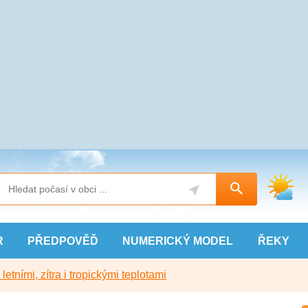
R
PŘEDPOVĚĎ
NUMERICKÝ
MODEL
ŘEKY
etními, zítra i tropickými teplotami