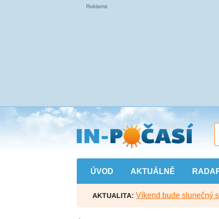
Přejít
na
hlavní
obsah
ÚVOD
AKTUÁLNĚ
RADA
Víkend bude slunečný s l
AKTUALITA: