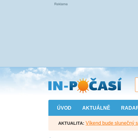
Přejít
na
hlavní
obsah
ÚVOD
AKTUÁLNĚ
RADA
Víkend bude slunečný s l
AKTUALITA: