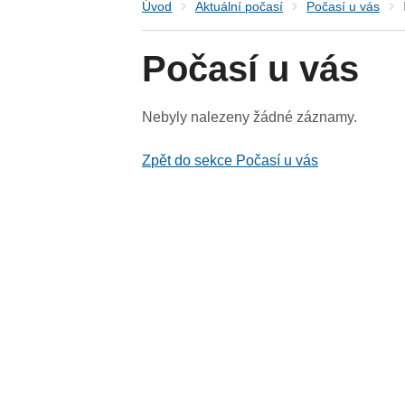
Úvod
Aktuální počasí
Počasí u vás
Počasí u vás
Nebyly nalezeny žádné záznamy.
Zpět do sekce Počasí u vás