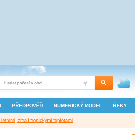
R
PŘEDPOVĚĎ
NUMERICKÝ
MODEL
ŘEKY
etními, zítra i tropickými teplotami