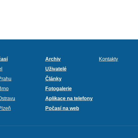
así
Archiv
Kontakty
l
Uživatelé
Prahu
Články
Brno
Fotogalerie
Ostravu
Aplikace na telefony
Plzeň
Počasí na web