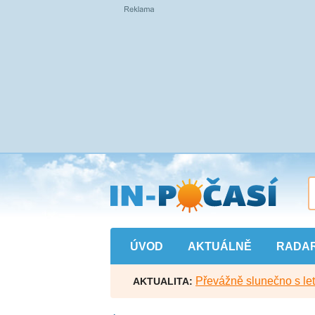
Přejít
na
hlavní
obsah
ÚVOD
AKTUÁLNĚ
RADA
Převážně slunečno s let
AKTUALITA: