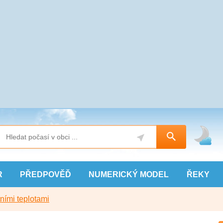
R
PŘEDPOVĚĎ
NUMERICKÝ
MODEL
ŘEKY
ními teplotami