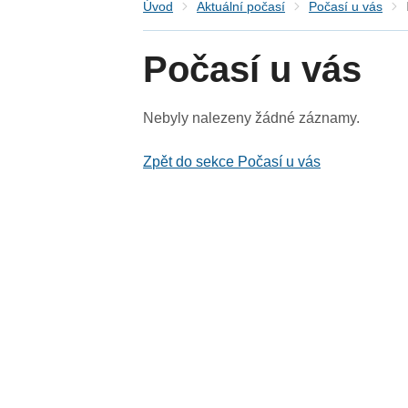
Úvod
Aktuální počasí
Počasí u vás
Počasí u vás
Nebyly nalezeny žádné záznamy.
Zpět do sekce Počasí u vás