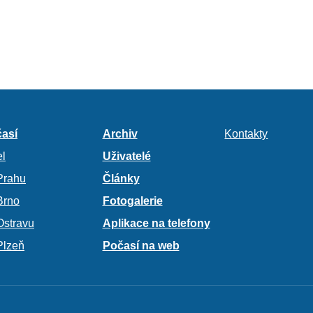
así
Archiv
Kontakty
l
Uživatelé
Prahu
Články
Brno
Fotogalerie
Ostravu
Aplikace na telefony
Plzeň
Počasí na web