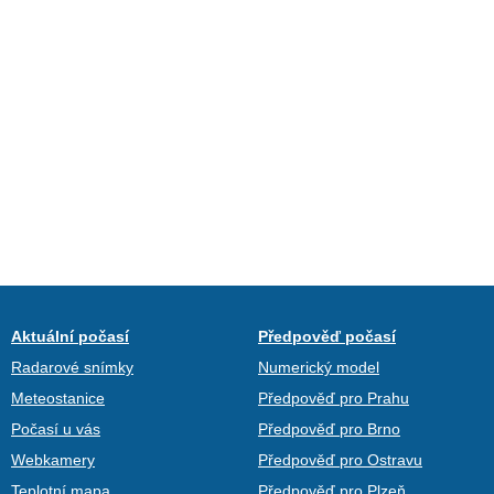
Aktuální počasí
Předpověď počasí
Radarové snímky
Numerický model
Meteostanice
Předpověď pro Prahu
Počasí u vás
Předpověď pro Brno
Webkamery
Předpověď pro Ostravu
Teplotní mapa
Předpověď pro Plzeň