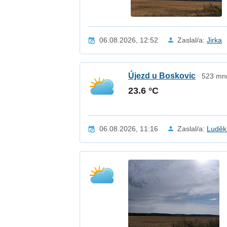
06.08.2026, 12:52
Zaslal/a:
Jirka
Újezd u Boskovic
523 mnm
23.6 °C
06.08.2026, 11:16
Zaslal/a:
Luděk