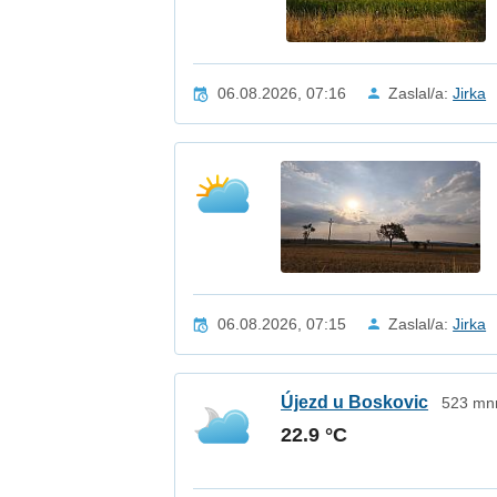
06.08.2026, 07:16
Zaslal/a:
Jirka
06.08.2026, 07:15
Zaslal/a:
Jirka
Újezd u Boskovic
523 mnm
22.9 °C