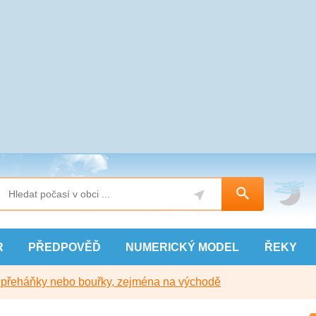
R
PŘEDPOVĚĎ
NUMERICKÝ
MODEL
ŘEKY
y přeháňky nebo bouřky, zejména na východě