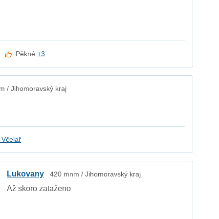
Pěkné
+3
 / Jihomoravský kraj
 Včelař
Lukovany
420 mnm / Jihomoravský kraj
Až skoro zataženo