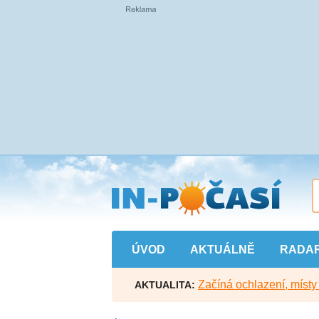
Přejít
na
hlavní
obsah
ÚVOD
AKTUÁLNĚ
RADA
Začíná ochlazení, míst
AKTUALITA: