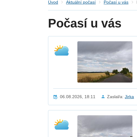
Úvod
Aktuální počasí
Počasí u vás
Počasí u vás
06.08.2026, 18:11
Zaslal/a:
Jirka