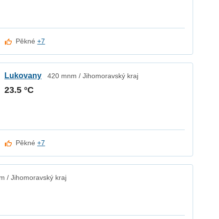
Pěkné
+7
Lukovany
420 mnm / Jihomoravský kraj
23.5 °C
Pěkné
+7
 / Jihomoravský kraj