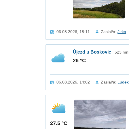
06.08.2026, 18:11
Zaslal/a:
Jirka
Újezd u Boskovic
523 mnm
26 °C
06.08.2026, 14:02
Zaslal/a:
Luděk
27.5 °C