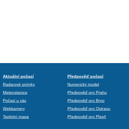
Aktuální počasí
Předpověď počasí
Radarové snímky
Numerický model
Meteostanice
Předpověď pro Prahu
Počasí u vás
Předpověď pro Brno
Webkamery
Předpověď pro Ostravu
Teplotní mapa
Předpověď pro Plzeň