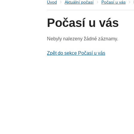
Úvod
Aktuální počasí
Počasí u vás
Počasí u vás
Nebyly nalezeny žádné záznamy.
Zpět do sekce Počasí u vás