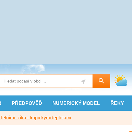
R
PŘEDPOVĚĎ
NUMERICKÝ
MODEL
ŘEKY
etními, zítra i tropickými teplotami