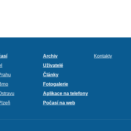
así
Archiv
Kontakty
l
Uživatelé
Prahu
Články
Brno
Fotogalerie
Ostravu
Aplikace na telefony
Plzeň
Počasí na web