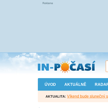
Přejít
na
hlavní
obsah
ÚVOD
AKTUÁLNĚ
RADA
Víkend bude slunečný s l
AKTUALITA: