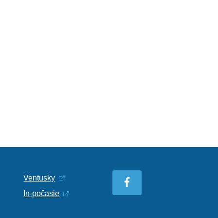
Ventusky
In-počasie