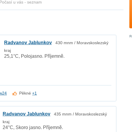
Počasí u vás - seznam
Radvanov Jablunkov
430 mnm / Moravskoslezský
kraj
25,1°C, Polojasno. Příjemně.
w24
Pěkné
+1
Radvanov Jablunkov
435 mnm / Moravskoslezský
kraj
24°C, Skoro jasno. Příjemně.