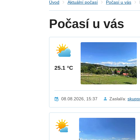
Úvod
Aktuální počasí
Počasí u vás
Počasí u vás
25.1 °C
08.08.2026, 15:37
Zaslal/a:
skups