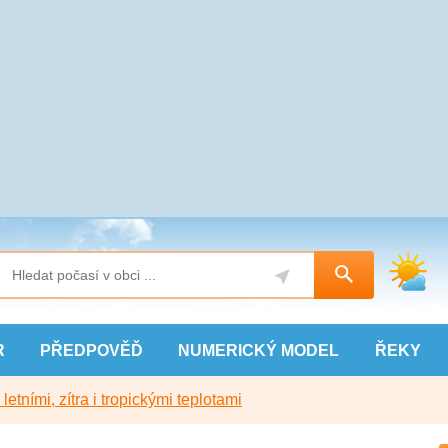
R
PŘEDPOVĚĎ
NUMERICKÝ
MODEL
ŘEKY
etními, zítra i tropickými teplotami