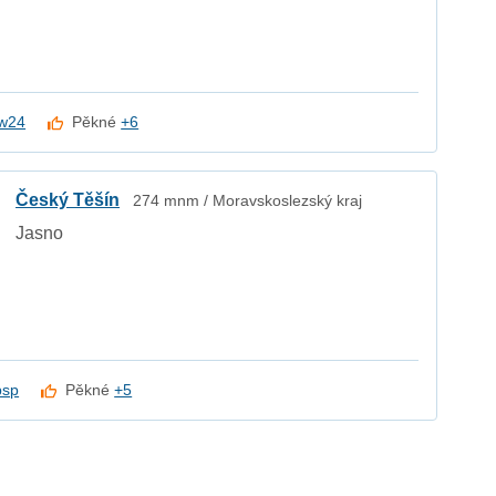
w24
Pěkné
+6
Český Těšín
274 mnm / Moravskoslezský kraj
Jasno
psp
Pěkné
+5