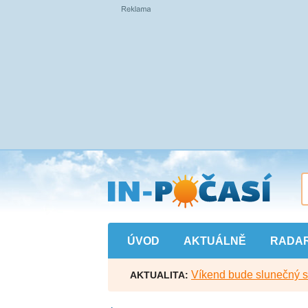
Přejít
na
hlavní
obsah
ÚVOD
AKTUÁLNĚ
RADA
Víkend bude slunečný s l
AKTUALITA: