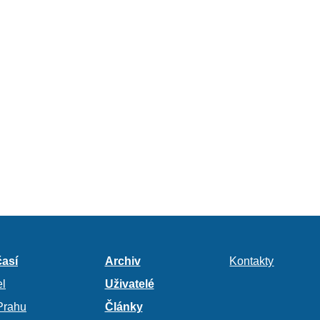
así
Archiv
Kontakty
l
Uživatelé
Prahu
Články