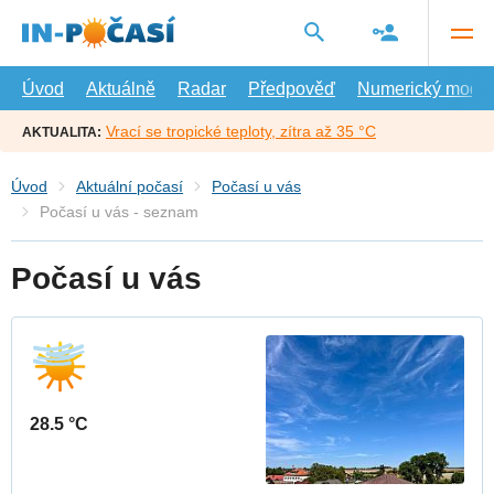
Přejít
na
hlavní
obsah
Úvod
Aktuálně
Radar
Předpověď
Numerický model
Vrací se tropické teploty, zítra až 35 °C
AKTUALITA:
Úvod
Aktuální počasí
Počasí u vás
Počasí u vás - seznam
Počasí u vás
28.5 °C