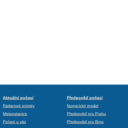
Aktuální počasí
Předpověď počasí
Radarové snímky
Numerický model
Meteostanice
Předpověď pro Prahu
Počasí u vás
Předpověď pro Brno