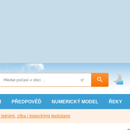
R
PŘEDPOVĚĎ
NUMERICKÝ
MODEL
ŘEKY
etními, zítra i tropickými teplotami