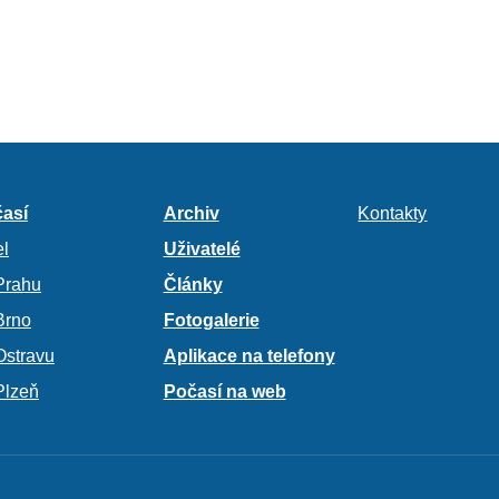
así
Archiv
Kontakty
l
Uživatelé
Prahu
Články
Brno
Fotogalerie
Ostravu
Aplikace na telefony
Plzeň
Počasí na web