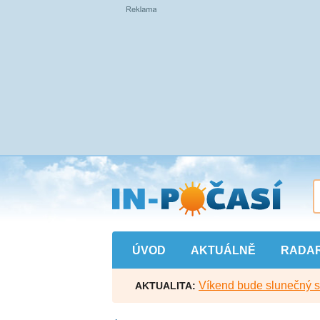
Přejít
na
hlavní
obsah
ÚVOD
AKTUÁLNĚ
RADA
Víkend bude slunečný s l
AKTUALITA: