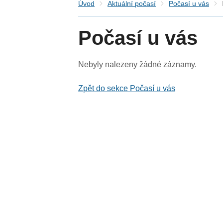
Úvod
Aktuální počasí
Počasí u vás
Počasí u vás
Nebyly nalezeny žádné záznamy.
Zpět do sekce Počasí u vás