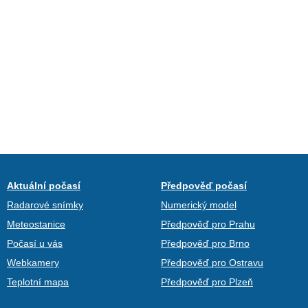
Aktuální počasí
Předpověď počasí
Radarové snímky
Numerický model
Meteostanice
Předpověď pro Prahu
Počasí u vás
Předpověď pro Brno
Webkamery
Předpověď pro Ostravu
Teplotní mapa
Předpověď pro Plzeň