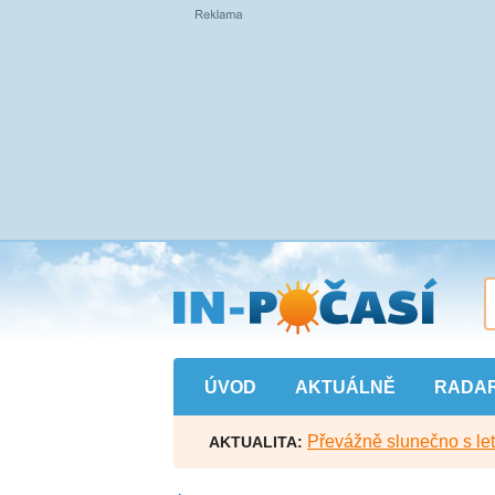
Přejít
na
hlavní
obsah
ÚVOD
AKTUÁLNĚ
RADA
Převážně slunečno s let
AKTUALITA: