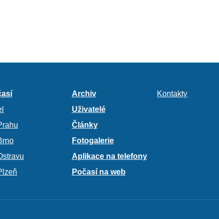
así
Archiv
Kontakty
l
Uživatelé
Prahu
Články
Brno
Fotogalerie
Ostravu
Aplikace na telefony
Plzeň
Počasí na web