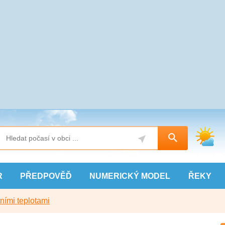
R
PŘEDPOVĚĎ
NUMERICKÝ
MODEL
ŘEKY
ními teplotami