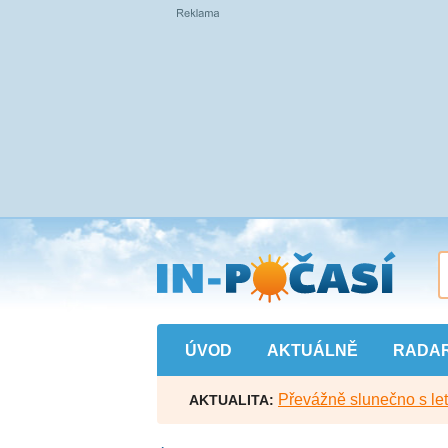
Přejít
na
hlavní
obsah
ÚVOD
AKTUÁLNĚ
RADA
Převážně slunečno s let
AKTUALITA: