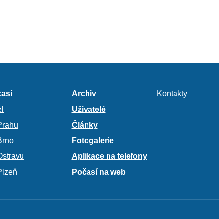
así
Archiv
Kontakty
l
Uživatelé
Prahu
Články
Brno
Fotogalerie
Ostravu
Aplikace na telefony
Plzeň
Počasí na web