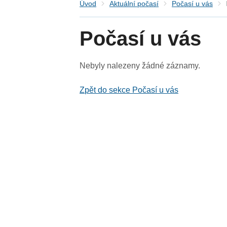
Úvod
Aktuální počasí
Počasí u vás
Počasí u vás
Nebyly nalezeny žádné záznamy.
Zpět do sekce Počasí u vás