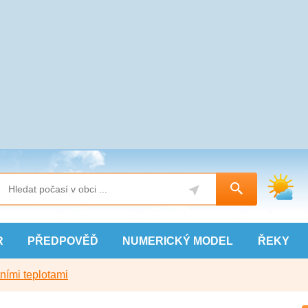
R
PŘEDPOVĚĎ
NUMERICKÝ
MODEL
ŘEKY
ními teplotami