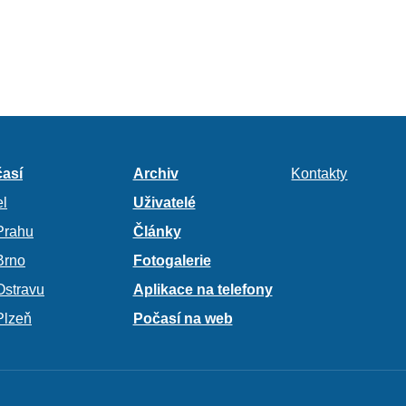
así
Archiv
Kontakty
l
Uživatelé
Prahu
Články
Brno
Fotogalerie
Ostravu
Aplikace na telefony
Plzeň
Počasí na web