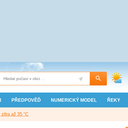
R
PŘEDPOVĚĎ
NUMERICKÝ
MODEL
ŘEKY
, zítra až 35 °C