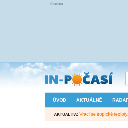
Přejít
na
hlavní
obsah
ÚVOD
AKTUÁLNĚ
RADA
Vrací se tropické teploty
AKTUALITA: