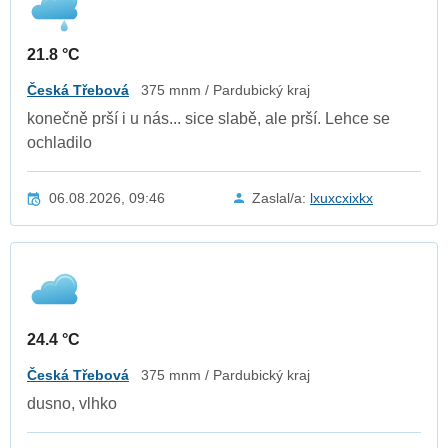
21.8 °C
Česká Třebová
375 mnm / Pardubický kraj
konečně prší i u nás... sice slabě, ale prší. Lehce se
ochladilo
06.08.2026, 09:46
Zaslal/a:
lxuxcxixkx
24.4 °C
Česká Třebová
375 mnm / Pardubický kraj
dusno, vlhko