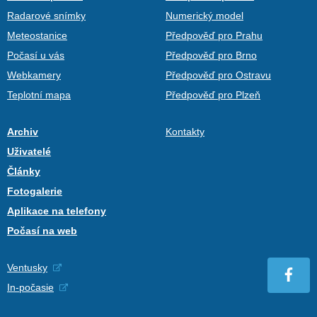
Radarové snímky
Numerický model
Meteostanice
Předpověď pro Prahu
Počasí u vás
Předpověď pro Brno
Webkamery
Předpověď pro Ostravu
Teplotní mapa
Předpověď pro Plzeň
Archiv
Kontakty
Uživatelé
Články
Fotogalerie
Aplikace na telefony
Počasí na web
Ventusky
In-počasie