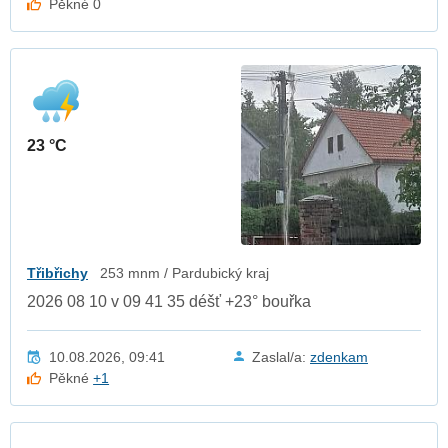
Pěkné 0
23 °C
Třibřichy
253 mnm / Pardubický kraj
2026 08 10 v 09 41 35 déšť +23° bouřka
10.08.2026, 09:41
Zaslal/a:
zdenkam
Pěkné
+1