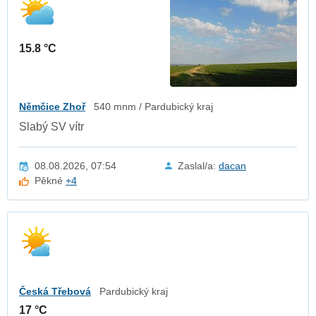
15.8 °C
Němčice Zhoř
540 mnm / Pardubický kraj
Slabý SV vítr
08.08.2026, 07:54
Zaslal/a:
dacan
Pěkné
+4
Česká Třebová
Pardubický kraj
17 °C