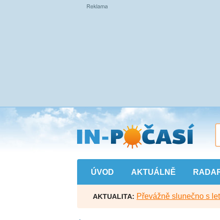
Přejít
na
hlavní
obsah
ÚVOD
AKTUÁLNĚ
RADA
Převážně slunečno s let
AKTUALITA: