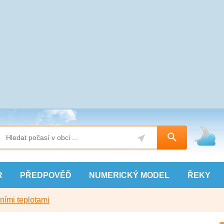
R
PŘEDPOVĚĎ
NUMERICKÝ
MODEL
ŘEKY
ními teplotami