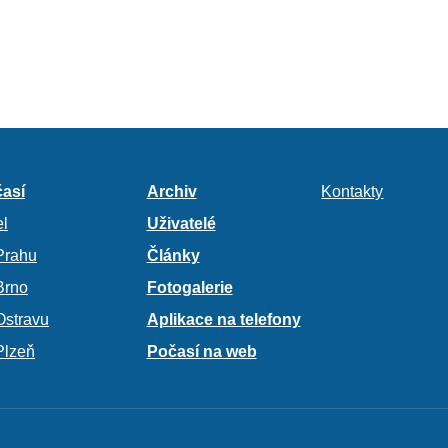
así
Archiv
Kontakty
l
Uživatelé
Prahu
Články
Brno
Fotogalerie
Ostravu
Aplikace na telefony
Plzeň
Počasí na web