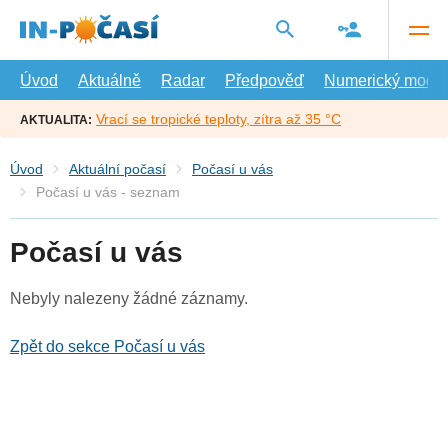
Přejít
na
hlavní
obsah
Úvod
Aktuálně
Radar
Předpověď
Numerický model
Vrací se tropické teploty, zítra až 35 °C
AKTUALITA:
Úvod
Aktuální počasí
Počasí u vás
Počasí u vás - seznam
Počasí u vás
Nebyly nalezeny žádné záznamy.
Zpět do sekce Počasí u vás