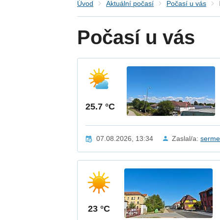
Úvod
Aktuální počasí
Počasí u vás
Počasí u vás
25.7 °C
07.08.2026, 13:34
Zaslal/a:
serm
23 °C