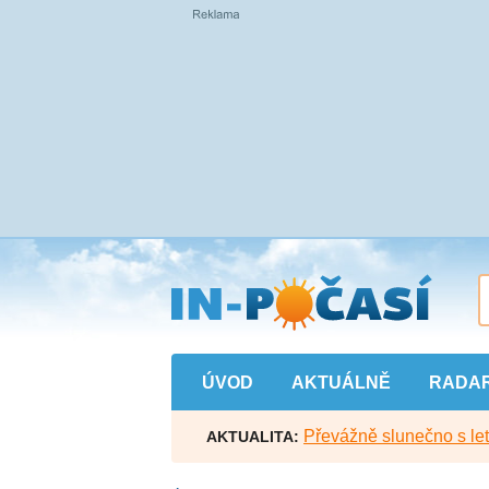
Přejít
na
hlavní
obsah
ÚVOD
AKTUÁLNĚ
RADA
Převážně slunečno s let
AKTUALITA: