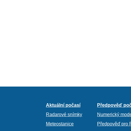
Aktuální počasí
Předpověď poč
Radarové snímky
Numerický mode
Meteostanice
Předpověď pro 