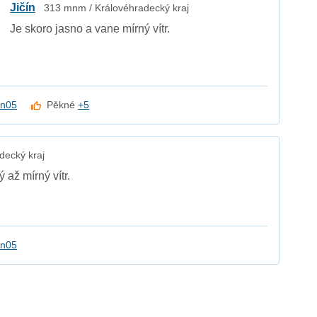
Jičín
313 mnm / Královéhradecký kraj
Je skoro jasno a vane mírný vítr.
en05
Pěkné
+5
decký kraj
 až mírný vítr.
en05