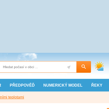
R
PŘEDPOVĚĎ
NUMERICKÝ
MODEL
ŘEKY
ními teplotami