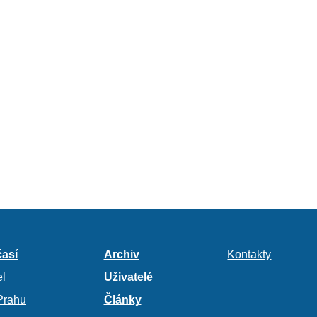
así
Archiv
Kontakty
l
Uživatelé
Prahu
Články