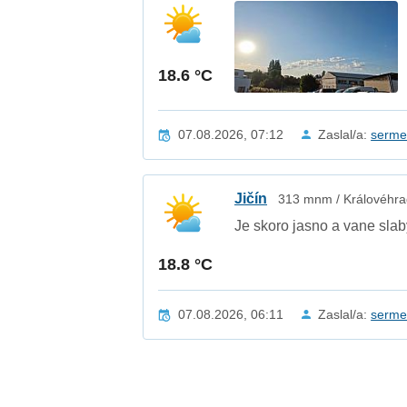
18.6 °C
07.08.2026, 07:12
Zaslal/a:
serm
Jičín
313 mnm / Královéhra
Je skoro jasno a vane slabý
18.8 °C
07.08.2026, 06:11
Zaslal/a:
serm