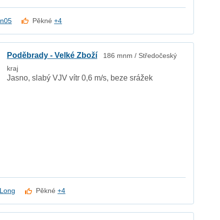
en05
Pěkné
+4
Poděbrady - Velké Zboží
186 mnm / Středočeský
kraj
Jasno, slabý VJV vítr 0,6 m/s, beze srážek
 Long
Pěkné
+4