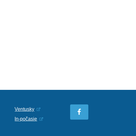
Ventusky
In-počasie