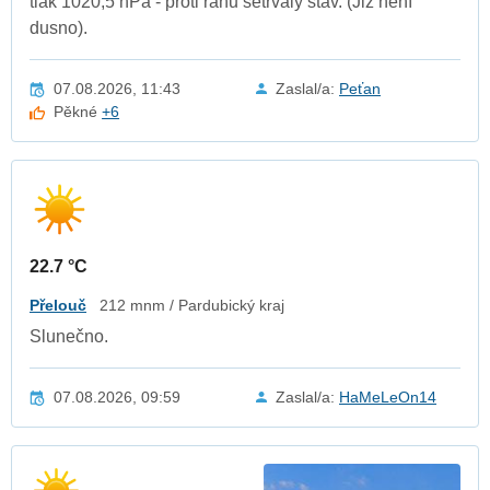
tlak 1020,5 hPa - proti ránu setrvalý stav. (Již není
dusno).
07.08.2026, 11:43
Zaslal/a:
Peťan
Pěkné
+6
22.7 °C
Přelouč
212 mnm / Pardubický kraj
Slunečno.
07.08.2026, 09:59
Zaslal/a:
HaMeLeOn14