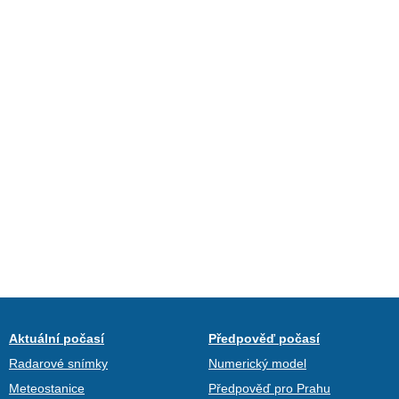
Aktuální počasí
Předpověď počasí
Radarové snímky
Numerický model
Meteostanice
Předpověď pro Prahu