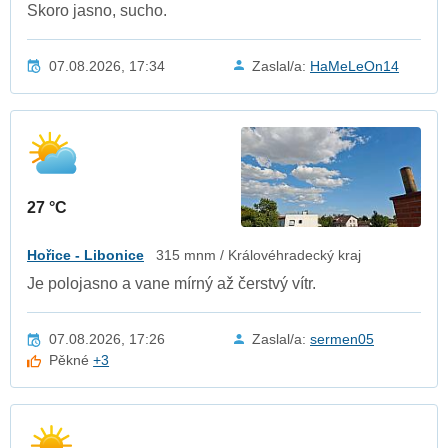
Skoro jasno, sucho.
07.08.2026, 17:34
Zaslal/a:
HaMeLeOn14
27 °C
Hořice - Libonice
315 mnm / Královéhradecký kraj
Je polojasno a vane mírný až čerstvý vítr.
07.08.2026, 17:26
Zaslal/a:
sermen05
Pěkné
+3