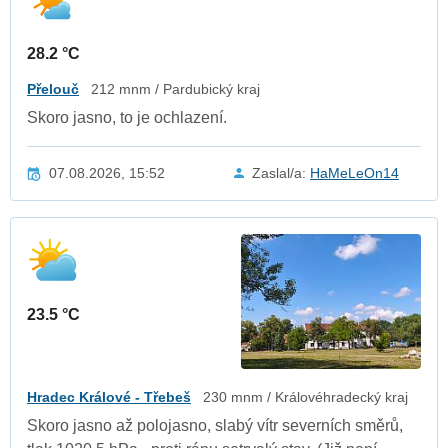
28.2 °C
Přelouč
212 mnm / Pardubický kraj
Skoro jasno, to je ochlazení.
07.08.2026, 15:52
Zaslal/a:
HaMeLeOn14
23.5 °C
Hradec Králové - Třebeš
230 mnm / Královéhradecký kraj
Skoro jasno až polojasno, slabý vítr severních směrů,