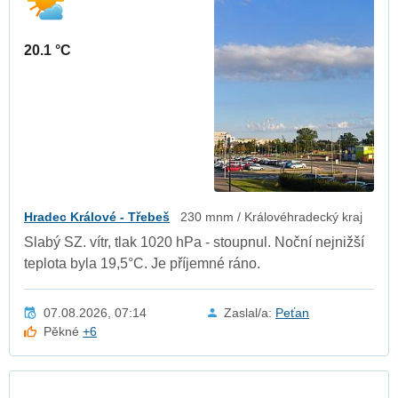
20.1 °C
Hradec Králové - Třebeš
230 mnm / Královéhradecký kraj
Slabý SZ. vítr, tlak 1020 hPa - stoupnul. Noční nejnižší
teplota byla 19,5°C. Je příjemné ráno.
07.08.2026, 07:14
Zaslal/a:
Peťan
Pěkné
+6