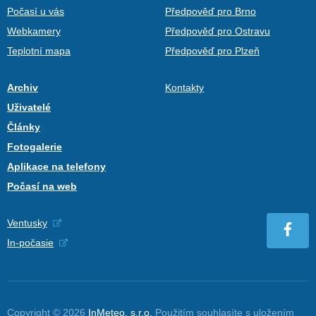
Počasí u vás
Předpověď pro Brno
Webkamery
Předpověď pro Ostravu
Teplotní mapa
Předpověď pro Plzeň
Archiv
Kontakty
Uživatelé
Články
Fotogalerie
Aplikace na telefony
Počasí na web
Ventusky
In-počasie
Copyright © 2026
InMeteo, s.r.o.
Použitím souhlasíte s uložením