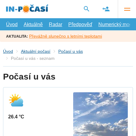
Přejít
na
hlavní
obsah
Úvod
Aktuálně
Radar
Předpověď
Numerický model
Převážně slunečno s letními teplotami
AKTUALITA:
Úvod
Aktuální počasí
Počasí u vás
Počasí u vás - seznam
Počasí u vás
26.4 °C