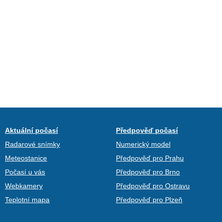
Aktuální počasí
Předpověď počasí
Radarové snímky
Numerický model
Meteostanice
Předpověď pro Prahu
Počasí u vás
Předpověď pro Brno
Webkamery
Předpověď pro Ostravu
Teplotní mapa
Předpověď pro Plzeň