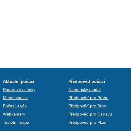
Aktuální počasí
Předpověď počasí
Radarové snímky
Numerický model
Meteostanice
Předpověď pro Prahu
Počasí u vás
Předpověď pro Brno
Webkamery
Předpověď pro Ostravu
Teplotní mapa
Předpověď pro Plzeň