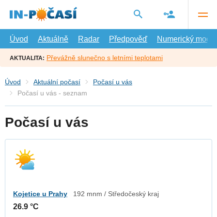
Přejít
na
hlavní
obsah
Úvod
Aktuálně
Radar
Předpověď
Numerický model
Převážně slunečno s letními teplotami
AKTUALITA:
Úvod
Aktuální počasí
Počasí u vás
Počasí u vás - seznam
Počasí u vás
Kojetice u Prahy
192 mnm / Středočeský kraj
26.9 °C