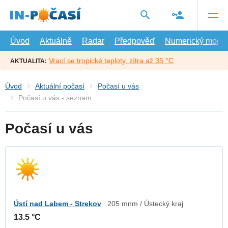
Přejít
na
hlavní
obsah
Úvod
Aktuálně
Radar
Předpověď
Numerický model
Vrací se tropické teploty, zítra až 35 °C
AKTUALITA:
Úvod
Aktuální počasí
Počasí u vás
Počasí u vás - seznam
Počasí u vás
Ústí nad Labem - Strekov
205 mnm / Ústecký kraj
13.5 °C