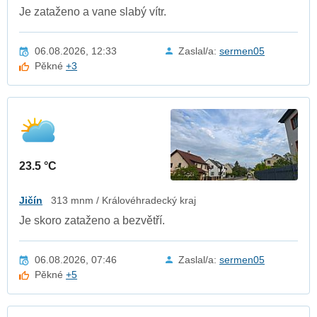
Je zataženo a vane slabý vítr.
06.08.2026, 12:33
Zaslal/a:
sermen05
Pěkné
+3
23.5 °C
Jičín
313 mnm / Královéhradecký kraj
Je skoro zataženo a bezvětří.
06.08.2026, 07:46
Zaslal/a:
sermen05
Pěkné
+5