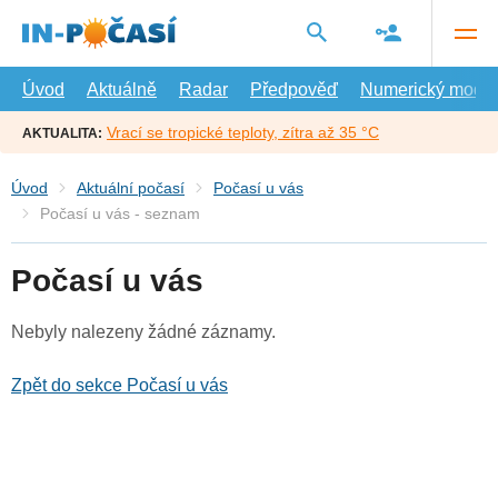
Přejít
na
hlavní
obsah
Úvod
Aktuálně
Radar
Předpověď
Numerický model
Vrací se tropické teploty, zítra až 35 °C
AKTUALITA:
Úvod
Aktuální počasí
Počasí u vás
Počasí u vás - seznam
Počasí u vás
Nebyly nalezeny žádné záznamy.
Zpět do sekce Počasí u vás