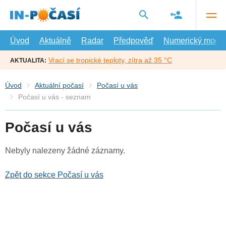
Přejít
na
hlavní
obsah
Úvod
Aktuálně
Radar
Předpověď
Numerický model
Vrací se tropické teploty, zítra až 35 °C
AKTUALITA:
Úvod
Aktuální počasí
Počasí u vás
Počasí u vás - seznam
Počasí u vás
Nebyly nalezeny žádné záznamy.
Zpět do sekce Počasí u vás