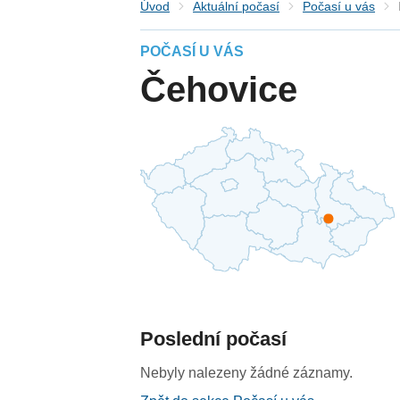
Úvod
Aktuální počasí
Počasí u vás
POČASÍ U VÁS
Čehovice
Poslední počasí
Nebyly nalezeny žádné záznamy.