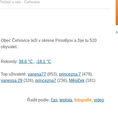
Počasí u vás - Čehovice
Obec Čehovice leží v okrese Prostějov a žije tu 520
obyvatel.
Rekordy:
38.6 °C
,
-18.1 °C
Top uživatelé:
vanesa77
(853),
princezna 7
(479),
vanessa 29
(326),
princezna7
(236),
Měsíček
(181)
Řadit podle:
čas
,
teplota
,
fotografie
,
video