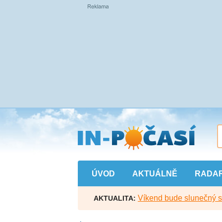
Přejít
na
hlavní
obsah
ÚVOD
AKTUÁLNĚ
RADA
Víkend bude slunečný s l
AKTUALITA: