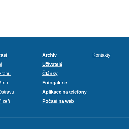
así
Archiv
Kontakty
l
Uživatelé
Prahu
Články
Brno
Fotogalerie
Ostravu
Aplikace na telefony
Plzeň
Počasí na web