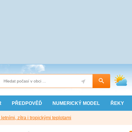
R
PŘEDPOVĚĎ
NUMERICKÝ
MODEL
ŘEKY
etními, zítra i tropickými teplotami