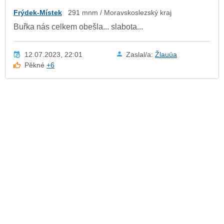
Frýdek-Místek
291 mnm / Moravskoslezský kraj
Buřka nás celkem obešla... slabota...
12.07.2023, 22:01
Zaslal/a:
Žlauúa
Pěkné
+6