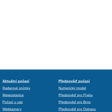
Aktuální počasí
Předpověď počasí
Radarové snímky
Numerický model
Meteostanice
Předpověď pro Prahu
Počasí u vás
Předpověď pro Brno
Webkamery
Předpověď pro Ostravu