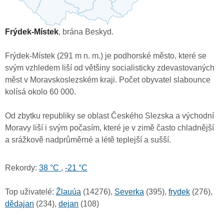
Frýdek-Místek
, brána Beskyd.
Frýdek-Místek (291 m n. m.) je podhorské město, které se
svým vzhledem liší od většiny socialisticky zdevastovaných
měst v Moravskoslezském kraji. Počet obyvatel slabounce
kolísá okolo 60 000.
Od zbytku republiky se oblast Českého Slezska a východní
Moravy liší i svým počasím, které je v zimě často chladnější
a srážkově nadprůměrné a létě teplejší a sušší.
Rekordy:
38 °C
,
-21 °C
Top uživatelé:
Žlauúa
(14276),
Severka
(395),
frydek
(276),
dědajan
(234),
dejan
(108)