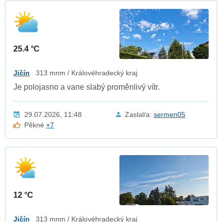
25.4 °C
Jičín
313 mnm / Královéhradecký kraj
Je polojasno a vane slabý proměnlivý vítr.
29.07.2026, 11:48
Zaslal/a:
sermen05
Pěkné
+7
12 °C
Jičín
313 mnm / Královéhradecký kraj