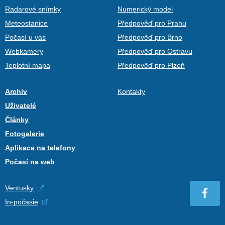
Radarové snímky
Numerický model
Meteostanice
Předpověď pro Prahu
Počasí u vás
Předpověď pro Brno
Webkamery
Předpověď pro Ostravu
Teplotní mapa
Předpověď pro Plzeň
Archiv
Kontakty
Uživatelé
Články
Fotogalerie
Aplikace na telefony
Počasí na web
Ventusky
In-počasie