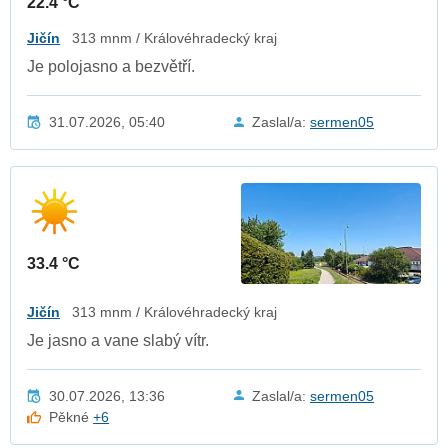
22.4 °C
Jičín
313 mnm / Královéhradecký kraj
Je polojasno a bezvětří.
31.07.2026, 05:40
Zaslal/a:
sermen05
33.4 °C
Jičín
313 mnm / Královéhradecký kraj
Je jasno a vane slabý vítr.
30.07.2026, 13:36
Zaslal/a:
sermen05
Pěkné
+6