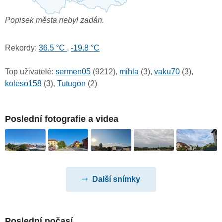
Popisek města nebyl zadán.
Rekordy:
36.5 °C
,
-19.8 °C
Top uživatelé:
sermen05
(9212),
mihla
(3),
vaku70
(3),
koleso158
(3),
Tutugon
(2)
Poslední fotografie a videa
Další snímky
Poslední počasí