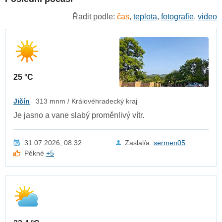
Řadit podle:
čas
,
teplota
,
fotografie
,
video
25 °C
Jičín
313 mnm / Královéhradecký kraj
Je jasno a vane slabý proměnlivý vítr.
31.07.2026, 08:32
Zaslal/a:
sermen05
Pěkné
+5