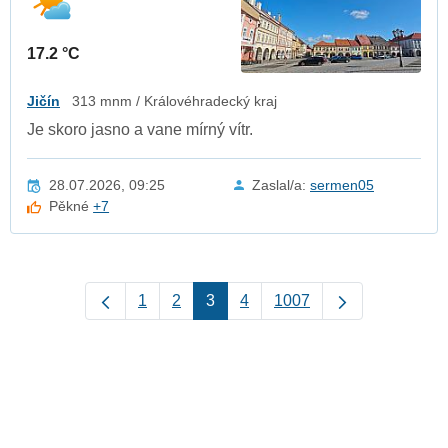
17.2 °C
Jičín
313 mnm / Královéhradecký kraj
Je skoro jasno a vane mírný vítr.
28.07.2026, 09:25
Zaslal/a:
sermen05
Pěkné
+7
1
2
3
4
1007