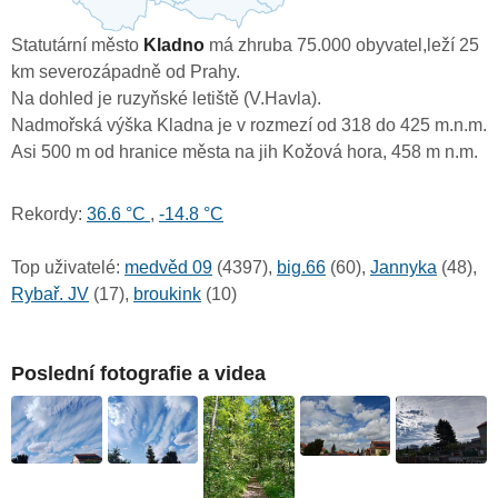
Statutární město
Kladno
má zhruba 75.000 obyvatel,leží 25
km severozápadně od Prahy.
Na dohled je ruzyňské letiště (V.Havla).
Nadmořská výška Kladna je v rozmezí od 318 do 425 m.n.m.
Asi 500 m od hranice města na jih Kožová hora, 458 m n.m.
Rekordy:
36.6 °C
,
-14.8 °C
Top uživatelé:
medvěd 09
(4397),
big.66
(60),
Jannyka
(48),
Rybař. JV
(17),
broukink
(10)
Poslední fotografie a videa