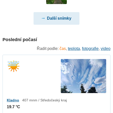
Další snímky
Poslední počasí
Řadit podle:
čas
,
teplota
,
fotografie
,
video
Kladno
407 mnm / Středočeský kraj
19.7 °C