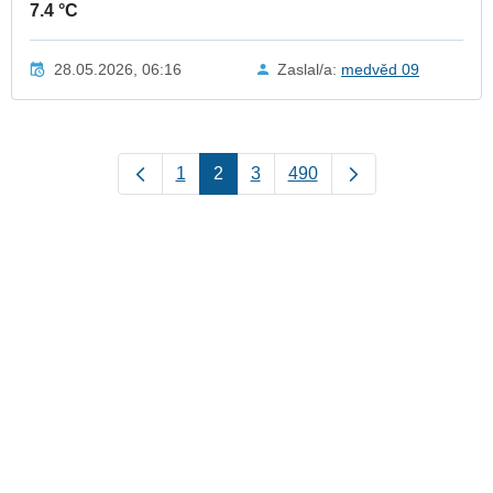
7.4 °C
28.05.2026, 06:16
Zaslal/a:
medvěd 09
1
2
3
490