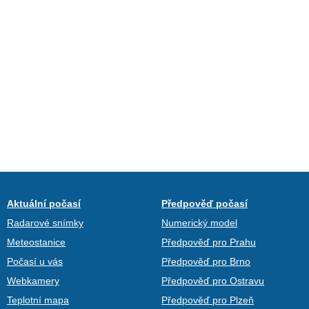
Aktuální počasí
Předpověď počasí
Radarové snímky
Numerický model
Meteostanice
Předpověď pro Prahu
Počasí u vás
Předpověď pro Brno
Webkamery
Předpověď pro Ostravu
Teplotní mapa
Předpověď pro Plzeň