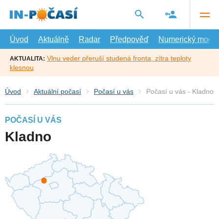
Přejít
na
hlavní
obsah
Úvod
Aktuálně
Radar
Předpověď
Numerický model
Vlnu veder přeruší studená fronta, zítra teploty
AKTUALITA:
klesnou
Úvod
Aktuální počasí
Počasí u vás
Počasí u vás - Kladno
POČASÍ U VÁS
Kladno