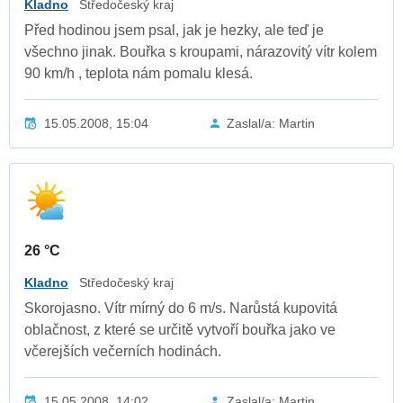
Kladno
Středočeský kraj
Před hodinou jsem psal, jak je hezky, ale teď je
všechno jinak. Bouřka s kroupami, nárazovitý vítr kolem
90 km/h , teplota nám pomalu klesá.
15.05.2008, 15:04
Zaslal/a: Martin
26 °C
Kladno
Středočeský kraj
Skorojasno. Vítr mírný do 6 m/s. Narůstá kupovitá
oblačnost, z které se určitě vytvoří bouřka jako ve
včerejších večerních hodinách.
15.05.2008, 14:02
Zaslal/a: Martin