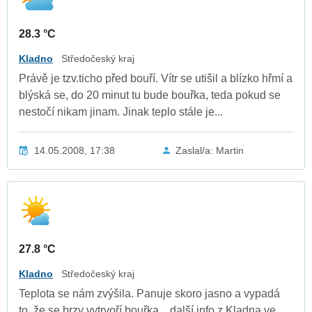
28.3 °C
Kladno
Středočeský kraj
Právě je tzv.ticho před bouří. Vítr se utišil a blízko hřmí a
blýská se, do 20 minut tu bude bouřka, teda pokud se
nestočí nikam jinam. Jinak teplo stále je...
14.05.2008, 17:38
Zaslal/a: Martin
27.8 °C
Kladno
Středočeský kraj
Teplota se nám zvýšila. Panuje skoro jasno a vypadá
to, že se brzy vytrvoří bouřka... další info z Kladna ve