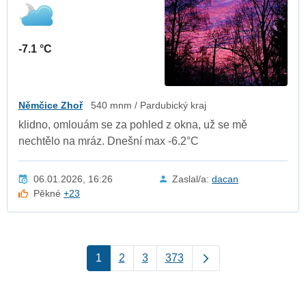
-7.1 °C
Němčice Zhoř
540 mnm / Pardubický kraj
klidno, omlouám se za pohled z okna, už se mě
nechtělo na mráz. Dnešní max -6.2°C
06.01.2026, 16:26
Zaslal/a:
dacan
Pěkné
+23
1
2
3
373