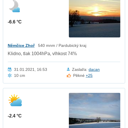
-6.6 °C
Němčice Zhoř
540 mnm / Pardubický kraj
Klidno, tlak 1004hPa, vlhkost 74%
31.01.2021, 16:53
Zaslal/a:
dacan
10 cm
Pěkné
+25
-2.4 °C