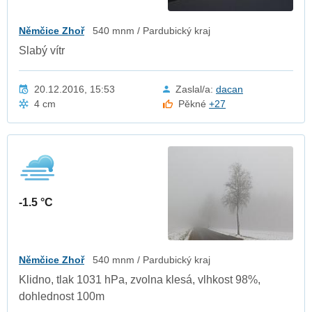
Němčice Zhoř
540 mnm / Pardubický kraj
Slabý vítr
20.12.2016, 15:53
Zaslal/a:
dacan
4 cm
Pěkné
+27
-1.5 °C
Němčice Zhoř
540 mnm / Pardubický kraj
Klidno, tlak 1031 hPa, zvolna klesá, vlhkost 98%,
dohlednost 100m