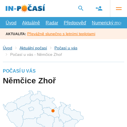
Přejít
na
hlavní
obsah
Úvod
Aktuálně
Radar
Předpověď
Numerický model
Převážně slunečno s letními teplotami
AKTUALITA:
Úvod
Aktuální počasí
Počasí u vás
Počasí u vás - Němčice Zhoř
POČASÍ U VÁS
Němčice Zhoř