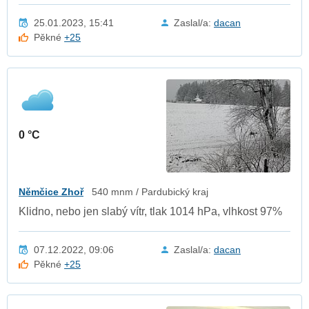
25.01.2023, 15:41
Zaslal/a:
dacan
Pěkné
+25
0 °C
Němčice Zhoř
540 mnm / Pardubický kraj
Klidno, nebo jen slabý vítr, tlak 1014 hPa, vlhkost 97%
07.12.2022, 09:06
Zaslal/a:
dacan
Pěkné
+25