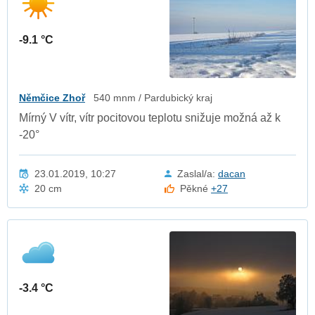
-9.1 °C
Němčice Zhoř
540 mnm / Pardubický kraj
Mírný V vítr, vítr pocitovou teplotu snižuje možná až k
-20°
23.01.2019, 10:27
Zaslal/a:
dacan
20 cm
Pěkné
+27
-3.4 °C