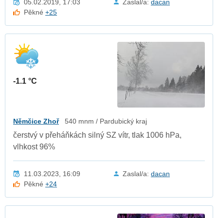
05.02.2019, 17:03
Zaslal/a:
dacan
Pěkné
+25
-1.1 °C
Němčice Zhoř
540 mnm / Pardubický kraj
čerstvý v přeháňkách silný SZ vítr, tlak 1006 hPa,
vlhkost 96%
11.03.2023, 16:09
Zaslal/a:
dacan
Pěkné
+24