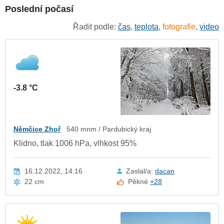
Poslední počasí
Řadit podle:
čas
,
teplota
,
fotografie
,
video
-3.8 °C
Němčice Zhoř
540 mnm / Pardubický kraj
Klidno, tlak 1006 hPa, vlhkost 95%
16.12.2022, 14:16
Zaslal/a:
dacan
22 cm
Pěkné
+28