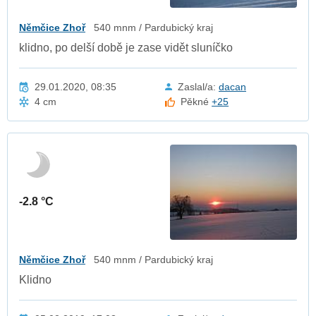
Němčice Zhoř
540 mnm / Pardubický kraj
klidno, po delší době je zase vidět sluníčko
29.01.2020, 08:35
Zaslal/a:
dacan
4 cm
Pěkné
+25
-2.8 °C
Němčice Zhoř
540 mnm / Pardubický kraj
Klidno